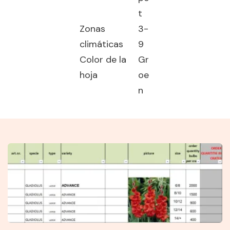
t
Zonas
3-
climáticas
9
Color de la
Gr
hoja
oe
n