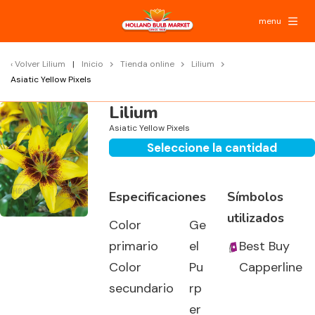
menu
Volver
Lilium
Inicio
Tienda online
Lilium
Asiatic Yellow Pixels
Lilium
Asiatic Yellow Pixels
Seleccione la cantidad
Especificaciones
Símbolos
utilizados
Color
Ge
primario
el
Best Buy
Color
Pu
Capperline
secundario
rp
er