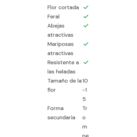
Flor cortada
Feral
Abejas
atractivas
Mariposas
atractivas
Resistente a
las heladas
Tamaño de la
10
flor
-1
5
Forma
Tr
secundaria
o
m
pe