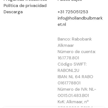
Política de privacidad
Descarga
+31 725051253
info@hollandbulbmark
et.nl
Banco: Rabobank
Alkmaar
Número de cuenta:
16.17.78.801
Código SWIFT:
RABONL2U
IBAN: NL 64 RABO
0161778801
Número de IVA: NL-
0015.01.483.B01
KvK: Alkmaar, nº