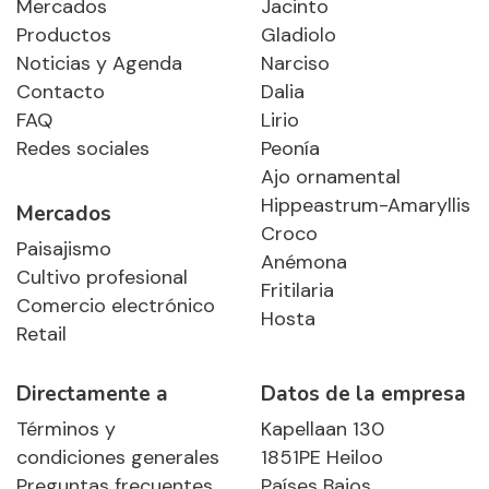
Mercados
Jacinto
Productos
Gladiolo
Noticias y Agenda
Narciso
Contacto
Dalia
FAQ
Lirio
Redes sociales
Peonía
Ajo ornamental
Hippeastrum-Amaryllis
Mercados
Croco
Paisajismo
Anémona
Cultivo profesional
Fritilaria
Comercio electrónico
Hosta
Retail
Directamente a
Datos de la empresa
Términos y
Kapellaan 130
condiciones generales
1851PE Heiloo
Preguntas frecuentes
Países Bajos