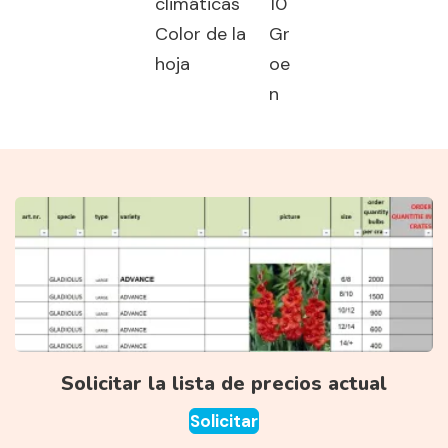
climáticas
10
Color de la
Gr
hoja
oe
n
Solicitar la lista de precios actual
Solicitar