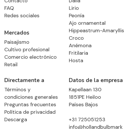
Contacto
Dalia
FAQ
Lirio
Redes sociales
Peonía
Ajo ornamental
Hippeastrum-Amaryllis
Mercados
Croco
Paisajismo
Anémona
Cultivo profesional
Fritilaria
Comercio electrónico
Hosta
Retail
Directamente a
Datos de la empresa
Términos y
Kapellaan 130
condiciones generales
1851PE Heiloo
Preguntas frecuentes
Países Bajos
Política de privacidad
Descarga
+31 725051253
info@hollandbulbmark