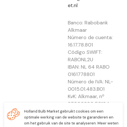
et.nl
Banco: Rabobank
Alkmaar
Número de cuenta:
16.17.78.801
Código SWIFT:
RABONL2U
IBAN: NL 64 RABO
0161778801
Número de IVA: NL-
0015.01.483.B01
KvK: Alkmaar, nº
37000830 E0194 -
EBO 505
Holland Bulb Market gebruikt cookies om een
optimale werking van de website te garanderen en
om het gebruik van de site te analyseren. Meer weten