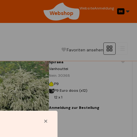
Website
Anmeldung
Webshop
Favoriten ansehen
Spiraea
Vanhouttei
Nein. 30368
P9
P9 Euro doos (x12)
12 x 1
Anmeldung zur Bestellung