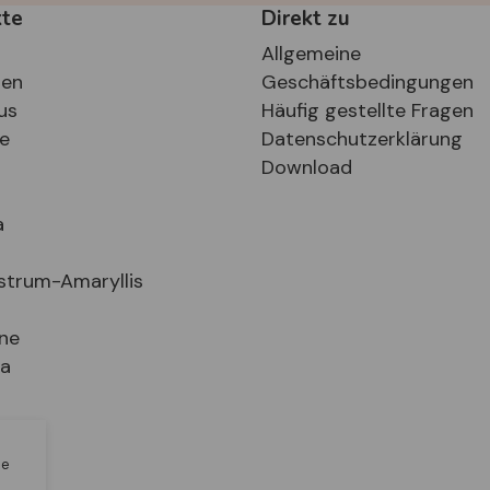
kte
Direkt zu
Allgemeine
ten
Geschäftsbedingungen
us
Häufig gestellte Fragen
se
Datenschutzerklärung
Download
a
strum-Amaryllis
ne
ia
n
le