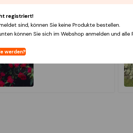
t registriert!
Spiraea
Japonica Anthony Waterer
meldet sind, können Sie keine Produkte bestellen.
Nein. 303662
unten können Sie sich im Webshop anmelden und alle 
P9
P9 Euro doos (x24)
24 x 1
e werden?
Anmeldung zur Bestellung