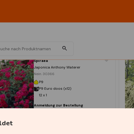
Spiraea
Japonica Anthony Waterer
Nein. 30366
P9
P9 Euro doos (x12)
12 x 1
Anmeldung zur Bestellung
ldet