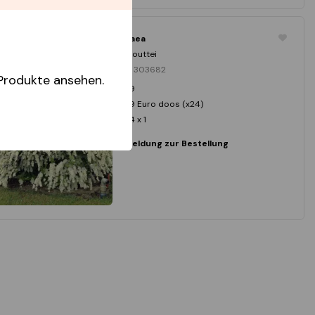
Spiraea
Vanhouttei
Nein. 303682
Produkte ansehen.
P9
P9 Euro doos (x24)
24 x 1
Anmeldung zur Bestellung