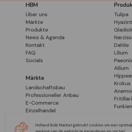
HBM
Produ
Über uns
Tulipa
Märkte
Hyazin
Produkte
Gladiol
News & Agenda
Narzis
Kontakt
Dahlie
FAQ
Lilium
Socials
Paeoni
Allium
Hippea
Märkte
Krokus
Landschaftsbau
Anemo
Professioneller Anbau
Fritillar
E-Commerce
Funkie
Einzelhandel
Holland Bulb Market gebruikt cookies om een optima
werking van de website te garanderen en om het