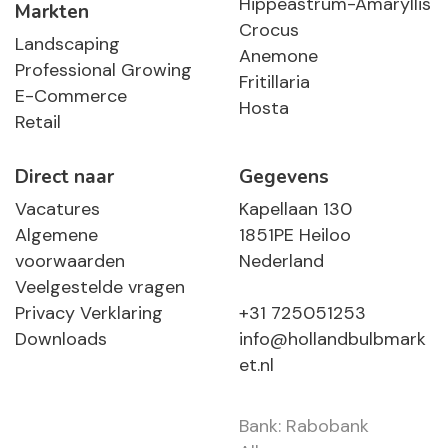
Hippeastrum-Amaryllis
Markten
Crocus
Landscaping
Anemone
Professional Growing
Fritillaria
E-Commerce
Hosta
Retail
Direct naar
Gegevens
Vacatures
Kapellaan 130
Algemene
1851PE Heiloo
voorwaarden
Nederland
Veelgestelde vragen
Privacy Verklaring
+31 725051253
Downloads
info@hollandbulbmark
et.nl
Bank: Rabobank