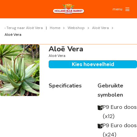
menu
Terug naar
Aloë Vera
Home
Webshop
Aloë Vera
Aloë Vera
Aloë Vera
Aloë Vera
Kies hoeveelheid
Specificaties
Gebruikte
symbolen
P9 Euro doos
(x12)
P9 Euro doos
(x24)