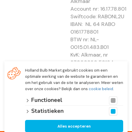
Alkmaar
Account nr: 16.17.78.801
Swiftcode: RABONL2U
IBAN: NL 64 RABO
0161778801
BTW nr: NL-
0015.01.483.B01
KvK: Alkmaar, nr
37000830 E0194 -
EBO 505
Holland Bulb Market gebruikt cookies om een
optimale werking van de website te garanderen en
om het gebruik van de site te analyseren. Meer weten
over onze cookies? Bekijk dan ons
cookie beleid
.
Functioneel
Statistieken
Alles accepteren